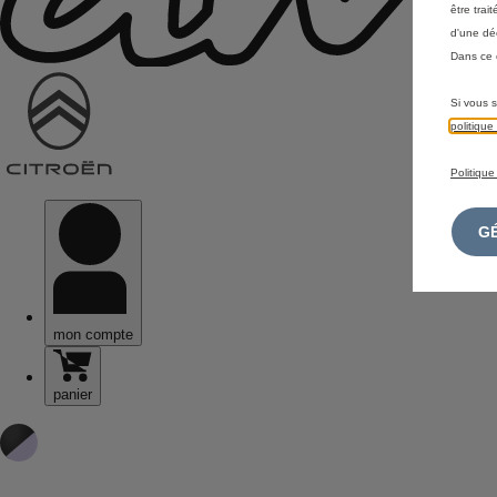
être tra
d'une dé
Dans ce 
Si vous s
politiqu
Politique
mon compte
panier