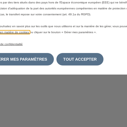
ités par des tiers situés dans des pays hors de l'Espace économique européen (EEE) qui ne bénéf
cision d'adéquation de la part des autorités européennes compétentes en matière de protection
cas, le transfert repose sur votre consentement (art. 49.1a du RGPD).
ouhaitez en savoir plus sur les outils que nous utilisons et sur la manière de les gérer, vous pouv
e en matière de cookies
ou cliquer sur le bouton « Gérer mes paramètres ».
 de confidentialité
GÉRER MES PARAMÈTRES
TOUT ACCEPTER