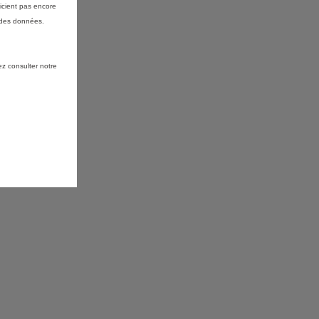
icient pas encore
 des données.
ez consulter notre