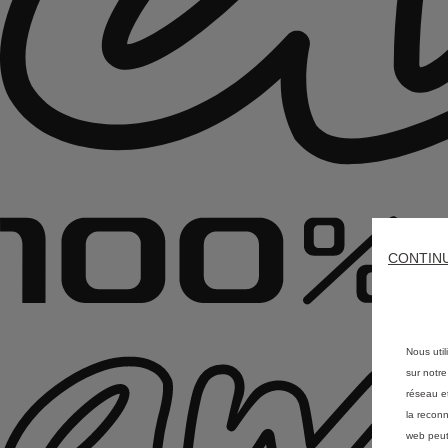
CONTIN
Nous util
sur notre
réseau et
la reconn
web peut 