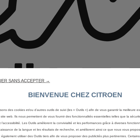
UER SANS ACCEPTER →
BIENVENUE CHEZ CITROEN
isons des cookies et/ou d’autres outils de suivi (les « Outils ») afin de vous garantir la meilleure 
 site web. Ils nous permettent de vous fournir des fonctionnalités essentielles telles que la sécurit
 l’accessibilité. Les Outils améliorent la convivialité et les performances grâce à diverses fonctionn
aissance de la langue et les résultats de recherche, et améliorent ainsi ce que nous vous propos
également utiliser des Outils tiers afin de vous proposer des publicités plus pertinentes. Certain