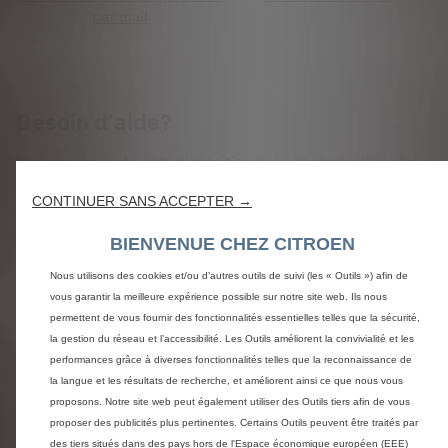
par mail
Besoin d'aide?
Nous sommes à votre disposition pour répondre à toutes
vos questions et vous assister dans votre projet d'achat.
CONTINUER SANS ACCEPTER →
Appelez le 0969 391 818
BIENVENUE CHEZ CITROEN
Etre contacté
Nous utilisons des cookies et/ou d’autres outils de suivi (les « Outils ») afin de
vous garantir la meilleure expérience possible sur notre site web. Ils nous
permettent de vous fournir des fonctionnalités essentielles telles que la sécurité,
la gestion du réseau et l’accessibilité. Les Outils améliorent la convivialité et les
performances grâce à diverses fonctionnalités telles que la reconnaissance de
la langue et les résultats de recherche, et améliorent ainsi ce que nous vous
Questions et réponses
proposons. Notre site web peut également utiliser des Outils tiers afin de vous
proposer des publicités plus pertinentes. Certains Outils peuvent être traités par
CITROËN STORE - UNE EQUIPE DE
des tiers situés dans des pays hors de l'Espace économique européen (EEE)