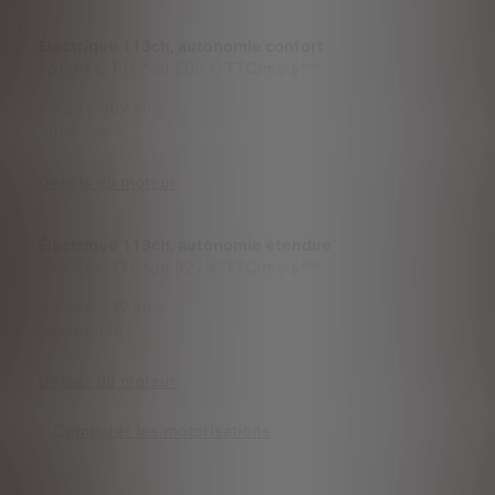
Électrique 113ch, autonomie confort
26 090 €
TTC*
ou
205 € TTC/mois***
Jusqu'à
309
kms
Autonomie
Détails du moteur
Électrique 113ch, autonomie étendue
29 950 €
TTC*
ou
327 € TTC/mois***
Jusqu'à
399
kms
Autonomie
Détails du moteur
Comparer les motorisations