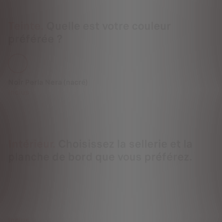
Teinte.
Quelle est votre couleur
préférée ?
Noir Perla Nera (nacré)
Inclus
Intérieur.
Choisissez la sellerie et la
planche de bord que vous préférez.
Inclus