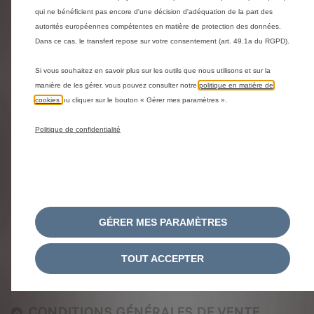
ECONSEILLER A VOTRE ECOUTE
qui ne bénéficient pas encore d'une décision d'adéquation de la part des
autorités européennes compétentes en matière de protection des données.
Dans ce cas, le transfert repose sur votre consentement (art. 49.1a du RGPD).
NOUVEAU CERTIFICAT D'ECONOMIE
D'ENERGIE
Si vous souhaitez en savoir plus sur les outils que nous utilisons et sur la
manière de les gérer, vous pouvez consulter notre
politique en matière de
cookies
ou cliquer sur le bouton « Gérer mes paramètres ».
OFFRE DE REMISE VEHICULES EN
CONFIGURATION
Politique de confidentialité
GARANTIE CITROEN WE CARE
OFFRE DE REMISE VEHICULES EN STOCK
GÉRER MES PARAMÈTRES
COMMENT PASSER COMMANDE EN LIGNE
TOUT ACCEPTER
?
CONDITIONS GÉNÉRALES DE VENTE