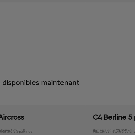
 disponibles maintenant
Aircross
C4 Berline 5
talogue 19 900 €
Prix catalogue 29 350 €
roën Store à partir de
Prix Citroën Store à partir 