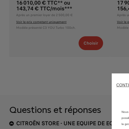
16 010,00 € TTC** ou
17 9
143,74 € TTC/mois***
156,
Après un premier loyer de 2 500,00 €
Après u
Voir le prix comptant uniquement
Voir le
Modèle présenté C3 YOU Turbo 100ch.
Modèle 
Choisir
CONTI
Questions et réponses
Nous 
possi
CITROËN STORE - UNE EQUIPE DE ECONSE
la ge