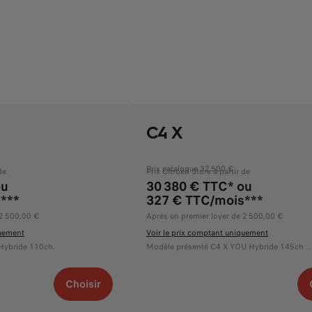
C4 X
Prix catalogue 32 500 €
de
Prix Citroën Store à partir de
ou
30 380 € TTC* ou
***
327 € TTC/mois***
 2 500,00 €
Après un premier loyer de 2 500,00 €
quement
Voir le prix comptant uniquement
Hybride 110ch.
Modèle présenté C4 X YOU Hybride 145ch .
Choisir