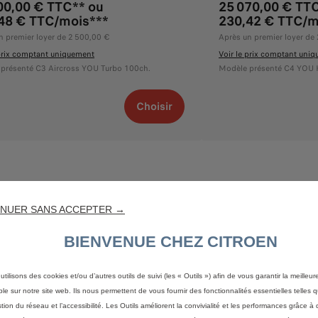
00,00 € TTC** ou
25 070,00 € TT
48 € TTC/mois***
230,42 € TTC/m
n premier loyer de 2 500,00 €
Après un premier loyer de
 prix comptant uniquement
Voir le prix comptant uni
présenté C3 Aircross YOU Turbo 100ch.
Modèle présenté C4 YOU 
Choisir
NUER SANS ACCEPTER →
BIENVENUE CHEZ CITROEN
utilisons des cookies et/ou d’autres outils de suivi (les « Outils ») afin de vous garantir la meilleu
ble sur notre site web. Ils nous permettent de vous fournir des fonctionnalités essentielles telles q
ILLER A VOTRE ECOUTE
stion du réseau et l’accessibilité. Les Outils améliorent la convivialité et les performances grâce à 