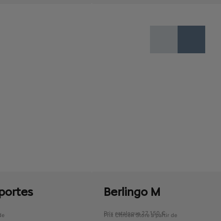
 portes
Berlingo M
Prix catalogue 27 150 €
de
Prix Citroën Store à partir de