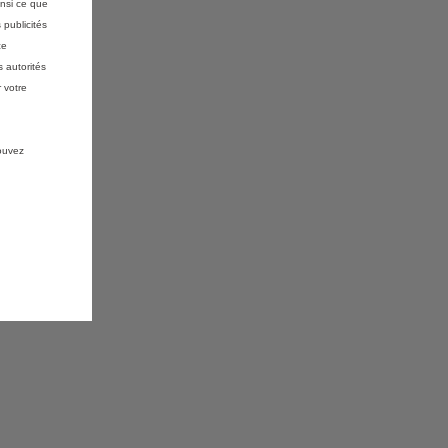
insi ce que
 publicités
ce
 autorités
 votre
pouvez