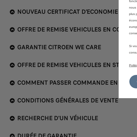
fonct
nous 
NOUVEAU CERTIFICAT D'ECONOMIE D'ENE
plus 
écono
europ
OFFRE DE REMISE VEHICULES EN CONFIG
conse
GARANTIE CITROEN WE CARE
Si vo
consu
OFFRE DE REMISE VEHICULES EN STOCK
Polit
COMMENT PASSER COMMANDE EN LIGNE
CONDITIONS GÉNÉRALES DE VENTE
RECHERCHE D'UN VÉHICULE
DURÉE DE GARANTIE