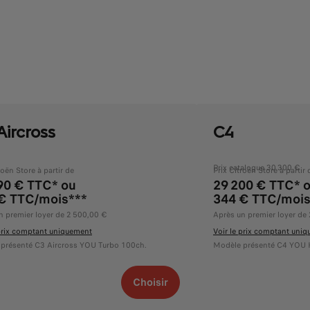
Aircross
C4
Prix catalogue 30 300 €
roën Store à partir de
Prix Citroën Store à partir 
90 € TTC* ou
29 200 € TTC* 
€ TTC/mois***
344 € TTC/mois
n premier loyer de 2 500,00 €
Après un premier loyer de
 prix comptant uniquement
Voir le prix comptant uni
présenté C3 Aircross YOU Turbo 100ch.
Modèle présenté C4 YOU 
Choisir