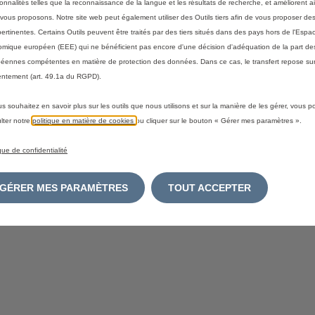
ionnalités telles que la reconnaissance de la langue et les résultats de recherche, et améliorent a
vous proposons. Notre site web peut également utiliser des Outils tiers afin de vous proposer des
RGIE
pertinentes. Certains Outils peuvent être traités par des tiers situés dans des pays hors de l'Espa
mique européen (EEE) qui ne bénéficient pas encore d'une décision d'adéquation de la part des
éennes compétentes en matière de protection des données. Dans ce cas, le transfert repose sur
URATION
ntement (art. 49.1a du RGPD).
us souhaitez en savoir plus sur les outils que nous utilisons et sur la manière de les gérer, vous 
lter notre
politique en matière de cookies
ou cliquer sur le bouton « Gérer mes paramètres ».
ique de confidentialité
 ?
GÉRER MES PARAMÈTRES
TOUT ACCEPTER