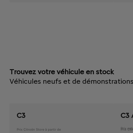
Trouvez votre véhicule en stock
Véhicules neufs et de démonstrations
C3
C3 
Prix ca
Prix Citroën Store à partir de
Prix Cit