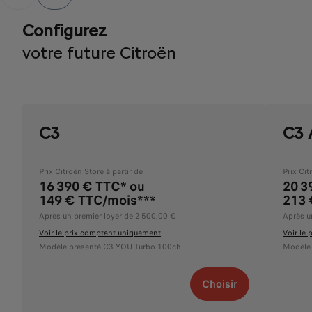
Configurez
votre future Citroën
C3
C3 
Prix Citroën Store à partir de
Prix Cit
16 390 € TTC* ou
20 3
149 € TTC/mois***
213 
Après un premier loyer de 2 500,00 €
Après u
Voir le prix comptant uniquement
Voir le
Modèle présenté C3 YOU Turbo 100ch.
Modèle 
Choisir