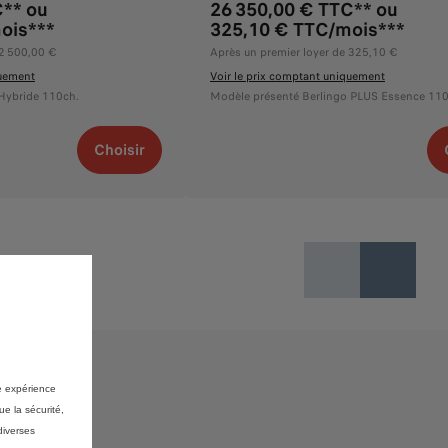
C** ou
26 350,00 € TTC** ou
ois***
325,10 € TTC/mois***
 2 500,00 €
Après un premier loyer de 325,10 €
quement
Voir le prix comptant uniquement
Hybride 110ch.
Modèle présenté Berlingo PLUS Essence 110
Choisir
re expérience
ue la sécurité,
diverses