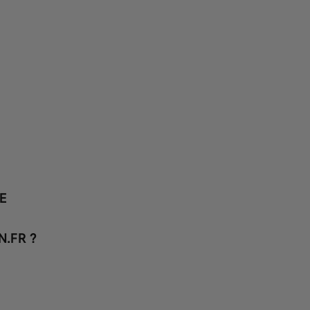
E
N.FR ?