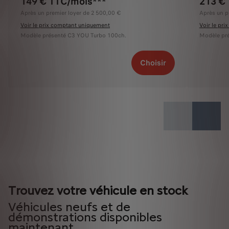
149 € TTC/mois***
213 €
Après un premier loyer de 2 500,00 €
Après un p
Voir le prix comptant uniquement
Voir le pr
Modèle présenté C3 YOU Turbo 100ch.
Modèle pré
Choisir
Trouvez votre véhicule en stock
Véhicules neufs et de
démonstrations disponibles
maintenant