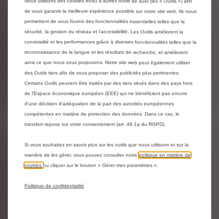
Nous utilisons des cookies et/ou d’autres outils de suivi (les « Outils ») afin
COMMENT PASSER COMMANDE EN LIGNE
de vous garantir la meilleure expérience possible sur notre site web. Ils nous
?
permettent de vous fournir des fonctionnalités essentielles telles que la
sécurité, la gestion du réseau et l’accessibilité. Les Outils améliorent la
convivialité et les performances grâce à diverses fonctionnalités telles que la
CONDITIONS GÉNÉRALES DE VENTE
reconnaissance de la langue et les résultats de recherche, et améliorent
ainsi ce que nous vous proposons. Notre site web peut également utiliser
des Outils tiers afin de vous proposer des publicités plus pertinentes.
RECHERCHE D'UN VÉHICULE
Certains Outils peuvent être traités par des tiers situés dans des pays hors
de l'Espace économique européen (EEE) qui ne bénéficient pas encore
d'une décision d'adéquation de la part des autorités européennes
DURÉE DE GARANTIE
compétentes en matière de protection des données. Dans ce cas, le
transfert repose sur votre consentement (art. 49.1a du RGPD).
ASSURANCE ET IMMATRICULATION
Si vous souhaitez en savoir plus sur les outils que nous utilisons et sur la
manière de les gérer, vous pouvez consulter notre
politique en matière de
ESTIMATION DE REPRISE
cookies
ou cliquer sur le bouton « Gérer mes paramètres ».
Politique de confidentialité
OFFRE DE REPRISE FERME