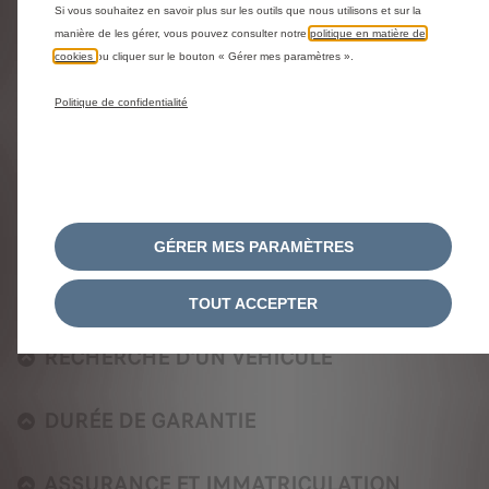
CONFIGURATION
Si vous souhaitez en savoir plus sur les outils que nous utilisons et sur la
manière de les gérer, vous pouvez consulter notre
politique en matière de
cookies
ou cliquer sur le bouton « Gérer mes paramètres ».
GARANTIE CITROEN WE CARE
Politique de confidentialité
OFFRE DE REMISE VEHICULES EN STOCK
COMMENT PASSER COMMANDE EN LIGNE
?
GÉRER MES PARAMÈTRES
CONDITIONS GÉNÉRALES DE VENTE
TOUT ACCEPTER
RECHERCHE D'UN VÉHICULE
DURÉE DE GARANTIE
ASSURANCE ET IMMATRICULATION