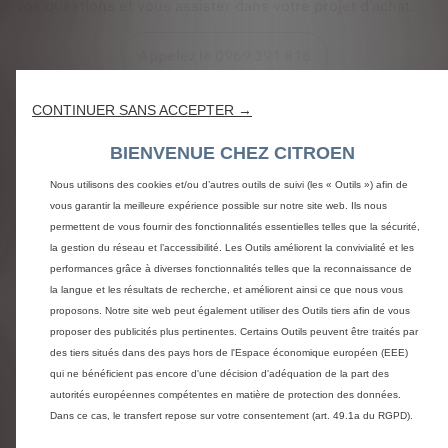
vos questions et vous assister dans votre projet d'achat.
Appelez le 0969 391 818
Etre contacté
CONTINUER SANS ACCEPTER →
BIENVENUE CHEZ CITROEN
Nous utilisons des cookies et/ou d’autres outils de suivi (les « Outils ») afin de
Questions et réponses
vous garantir la meilleure expérience possible sur notre site web. Ils nous
permettent de vous fournir des fonctionnalités essentielles telles que la sécurité,
la gestion du réseau et l’accessibilité. Les Outils améliorent la convivialité et les
CITROËN STORE - UNE EQUIPE DE
performances grâce à diverses fonctionnalités telles que la reconnaissance de
ECONSEILLER A VOTRE ECOUTE
la langue et les résultats de recherche, et améliorent ainsi ce que nous vous
proposons. Notre site web peut également utiliser des Outils tiers afin de vous
proposer des publicités plus pertinentes. Certains Outils peuvent être traités par
NOUVEAU CERTIFICAT D'ECONOMIE
des tiers situés dans des pays hors de l'Espace économique européen (EEE)
D'ENERGIE
qui ne bénéficient pas encore d'une décision d'adéquation de la part des
autorités européennes compétentes en matière de protection des données.
Dans ce cas, le transfert repose sur votre consentement (art. 49.1a du RGPD).
OFFRE DE REMISE VEHICULES EN