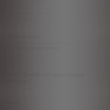
Emission CO2 WLTP
180
Wh/km
Consommation électrique
Jusqu'à
343
kms
Autonomie
Détails du moteur
Comparer les motorisations
Teinte.
Quelle est votre couleur
préférée ?
Gris Acier
+
580 €