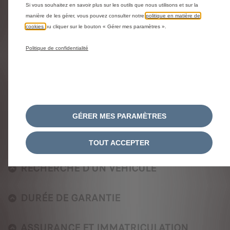
CONFIGURATION
Si vous souhaitez en savoir plus sur les outils que nous utilisons et sur la
manière de les gérer, vous pouvez consulter notre
politique en matière de
cookies
ou cliquer sur le bouton « Gérer mes paramètres ».
GARANTIE CITROEN WE CARE
Politique de confidentialité
OFFRE DE REMISE VEHICULES EN STOCK
COMMENT PASSER COMMANDE EN LIGNE
?
GÉRER MES PARAMÈTRES
CONDITIONS GÉNÉRALES DE VENTE
TOUT ACCEPTER
RECHERCHE D'UN VÉHICULE
DURÉE DE GARANTIE
ASSURANCE ET IMMATRICULATION