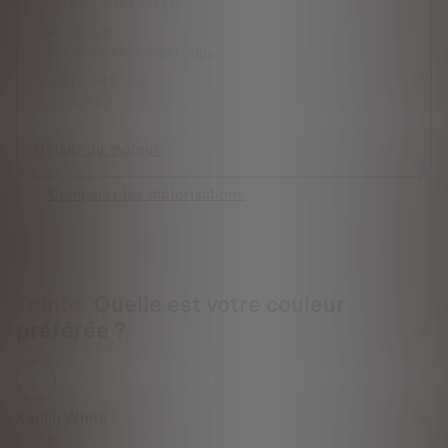
Emission CO2 WLTP
180
Wh/km
Consommation électrique
Jusqu'à
343
kms
Autonomie
Détails du moteur
Comparer les motorisations
Teinte.
Quelle est votre couleur
préférée ?
Kaolin White
Inclus