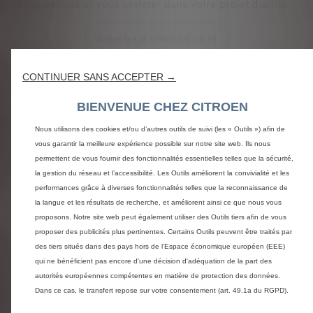
vos questions et vous assister dans votre projet d'achat.
Appelez le 0969 391 818
Etre contacté
CONTINUER SANS ACCEPTER →
BIENVENUE CHEZ CITROEN
Nous utilisons des cookies et/ou d’autres outils de suivi (les « Outils ») afin de
Questions et réponses
vous garantir la meilleure expérience possible sur notre site web. Ils nous
permettent de vous fournir des fonctionnalités essentielles telles que la sécurité,
la gestion du réseau et l’accessibilité. Les Outils améliorent la convivialité et les
CITROËN STORE - UNE EQUIPE DE
performances grâce à diverses fonctionnalités telles que la reconnaissance de
ECONSEILLER A VOTRE ECOUTE
la langue et les résultats de recherche, et améliorent ainsi ce que nous vous
proposons. Notre site web peut également utiliser des Outils tiers afin de vous
proposer des publicités plus pertinentes. Certains Outils peuvent être traités par
NOUVEAU CERTIFICAT D'ECONOMIE
des tiers situés dans des pays hors de l'Espace économique européen (EEE)
D'ENERGIE
qui ne bénéficient pas encore d'une décision d'adéquation de la part des
autorités européennes compétentes en matière de protection des données.
Dans ce cas, le transfert repose sur votre consentement (art. 49.1a du RGPD).
OFFRE DE REMISE VEHICULES EN