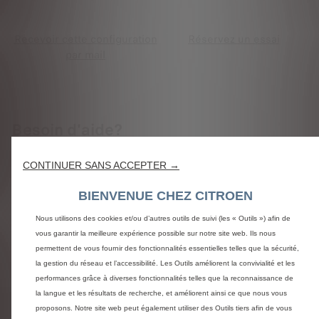
Recevoir cette configuration
Réservez un essai
par mail
Besoin d'aide?
Nous sommes à votre disposition pour répondre à toutes
CONTINUER SANS ACCEPTER →
vos questions et vous assister dans votre projet d'achat.
BIENVENUE CHEZ CITROEN
Appelez le 0969 391 818
Nous utilisons des cookies et/ou d’autres outils de suivi (les « Outils ») afin de
Etre contacté
vous garantir la meilleure expérience possible sur notre site web. Ils nous
permettent de vous fournir des fonctionnalités essentielles telles que la sécurité,
la gestion du réseau et l’accessibilité. Les Outils améliorent la convivialité et les
performances grâce à diverses fonctionnalités telles que la reconnaissance de
la langue et les résultats de recherche, et améliorent ainsi ce que nous vous
proposons. Notre site web peut également utiliser des Outils tiers afin de vous