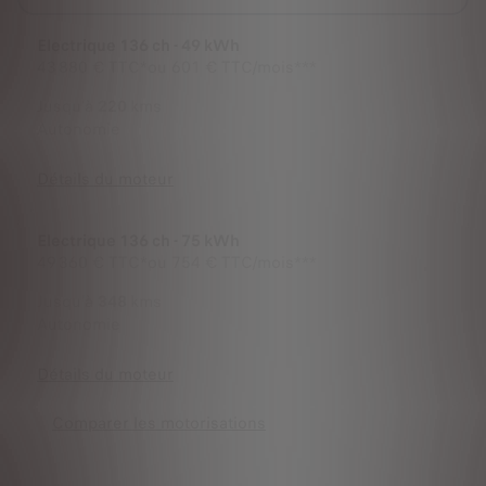
Electrique 136 ch - 49 kWh
43 880 €
TTC*
ou
601 € TTC/mois***
Jusqu'à
220
kms
Autonomie
Détails du moteur
Electrique 136 ch - 75 kWh
49 360 €
TTC*
ou
754 € TTC/mois***
Jusqu'à
348
kms
Autonomie
Détails du moteur
Comparer les motorisations