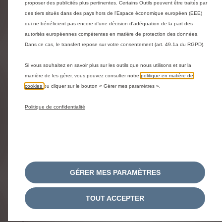
Questions et réponses
proposer des publicités plus pertinentes. Certains Outils peuvent être traités par
des tiers situés dans des pays hors de l'Espace économique européen (EEE)
CITROËN STORE - UNE EQUIPE DE
qui ne bénéficient pas encore d'une décision d'adéquation de la part des
autorités européennes compétentes en matière de protection des données.
ECONSEILLER A VOTRE ECOUTE
Dans ce cas, le transfert repose sur votre consentement (art. 49.1a du RGPD).
NOUVEAU CERTIFICAT D'ECONOMIE
Si vous souhaitez en savoir plus sur les outils que nous utilisons et sur la
manière de les gérer, vous pouvez consulter notre
politique en matière de
D'ENERGIE
cookies
ou cliquer sur le bouton « Gérer mes paramètres ».
OFFRE DE REMISE VEHICULES EN
Politique de confidentialité
CONFIGURATION
GARANTIE CITROEN WE CARE
GÉRER MES PARAMÈTRES
OFFRE DE REMISE VEHICULES EN STOCK
TOUT ACCEPTER
COMMENT PASSER COMMANDE EN LIGNE
?