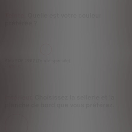
Teinte.
Quelle est votre couleur
préférée ?
Bleu EDF 1987 (Teinte spéciale)
+
890 €
Intérieur.
Choisissez la sellerie et la
planche de bord que vous préférez.