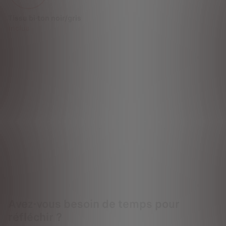
Tissu bi-ton noir/gris
Inclus
Avez-vous besoin de temps pour
réfléchir ?