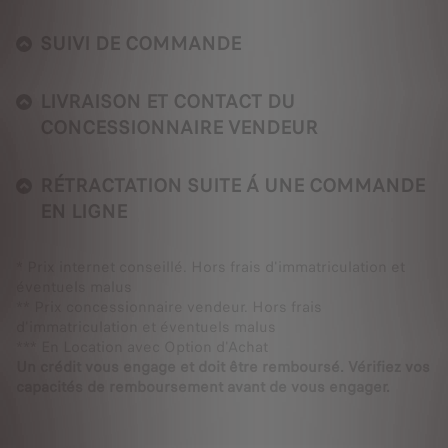
SUIVI DE COMMANDE
LIVRAISON ET CONTACT DU
CONCESSIONNAIRE VENDEUR
RÉTRACTATION SUITE Á UNE COMMANDE
EN LIGNE
* Prix internet conseillé. Hors frais d'immatriculation et
éventuels malus
** Prix concessionnaire vendeur. Hors frais
d'immatriculation et éventuels malus
*** En Location avec Option d'Achat
Un crédit vous engage et doit être remboursé. Vérifiez vos
capacités de remboursement avant de vous engager.