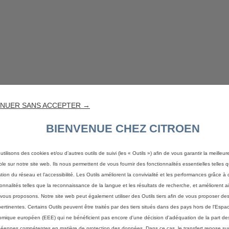
NUER SANS ACCEPTER →
BIENVENUE CHEZ CITROEN
utilisons des cookies et/ou d’autres outils de suivi (les « Outils ») afin de vous garantir la meilleu
ble sur notre site web. Ils nous permettent de vous fournir des fonctionnalités essentielles telles q
stion du réseau et l’accessibilité. Les Outils améliorent la convivialité et les performances grâce à 
ionnalités telles que la reconnaissance de la langue et les résultats de recherche, et améliorent a
vous proposons. Notre site web peut également utiliser des Outils tiers afin de vous proposer des
pertinentes. Certains Outils peuvent être traités par des tiers situés dans des pays hors de l'Espa
mique européen (EEE) qui ne bénéficient pas encore d'une décision d'adéquation de la part des
éennes compétentes en matière de protection des données. Dans ce cas, le transfert repose sur