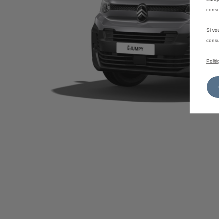
conse
Si vo
consu
Polit