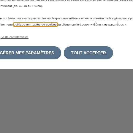
ntement (art. 49.1a du RGPD).
us souhaitez en savoir plus sur les outils que nous utilisons et sur la manière de les gérer, vous 
lter notre
politique en matière de cookies
ou cliquer sur le bouton « Gérer mes paramètres ».
ique de confidentialité
GÉRER MES PARAMÈTRES
TOUT ACCEPTER