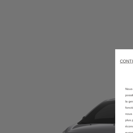
CONTI
Nous 
possi
la ge
fonct
nous 
plus 
écono
europ