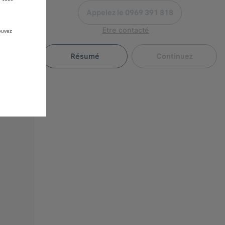
Appelez le 0969 391 818
Etre contacté
pouvez
Résumé
Continuez