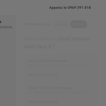
Appelez le 0969 391 818
e
Commencer par
Finition
Moteur
combiné
Motorisation.
Quel moteur
vous faut-il ?
Diesel 150 ch Manuelle
35 810 €
TTC*
ou
443 € TTC/mois***
Détails du moteur
Diesel 180 ch Automatique
39 140 €
TTC*
ou
484 € TTC/mois***
Détails du moteur