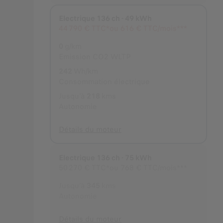
Electrique 136 ch - 49 kWh
Choisi
44 790 €
TTC*
ou
616 € TTC/mois***
0
g/km
Emission CO2 WLTP
242
Wh/km
Consommation électrique
Jusqu'à
218
kms
Autonomie
Détails du moteur
Electrique 136 ch - 75 kWh
50 270 €
TTC*
ou
768 € TTC/mois***
Jusqu'à
345
kms
Autonomie
Détails du moteur