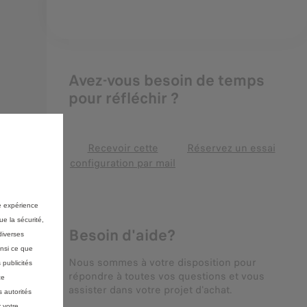
Avez-vous besoin de temps
pour réfléchir ?
Recevoir cette
Réservez un essai
configuration par mail
re expérience
ue la sécurité,
Besoin d'aide?
diverses
insi ce que
Nous sommes à votre disposition pour
 publicités
répondre à toutes vos questions et vous
ce
assister dans votre projet d'achat.
 autorités
 votre