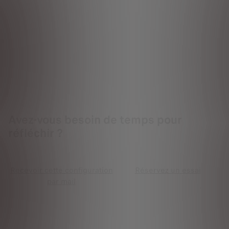
Avez-vous besoin de temps pour
réfléchir ?
Recevoir cette configuration
Réservez un essai
par mail