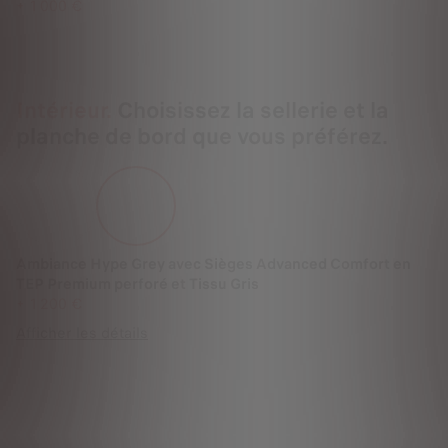
+
1 000 €
Intérieur.
Choisissez la sellerie et la
planche de bord que vous préférez.
Ambiance Hype Grey avec Sièges Advanced Comfort en
TEP Premium perforé et Tissu Gris
+
1 200 €
Afficher les détails