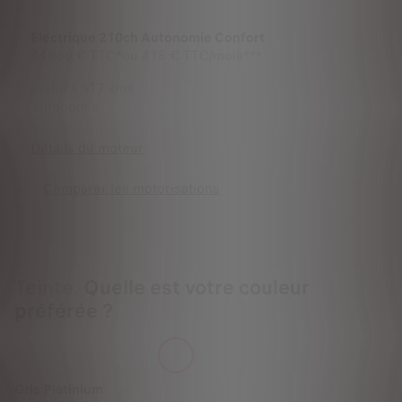
Electrique 210ch Autonomie Confort
44 060 €
TTC*
ou
418 € TTC/mois***
Jusqu'à
517
kms
Autonomie
Détails du moteur
Comparer les motorisations
Teinte.
Quelle est votre couleur
préférée ?
Gris Platinium