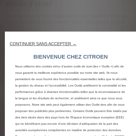
Besoin d'aide?
Nous sommes à votre disposition pour répondre à toutes
vos questions et vous assister dans votre projet d'achat.
Appelez le 0969 391 818
CONTINUER SANS ACCEPTER →
Etre contacté
BIENVENUE CHEZ CITROEN
Nous utilisons des cookies et/ou d’autres outils de suivi (les « Outils ») afin de
vous garantir la meilleure expérience possible sur notre site web. Ils nous
permettent de vous fournir des fonctionnalités essentielles telles que la sécurité,
Questions et réponses
la gestion du réseau et l’accessibilité. Les Outils améliorent la convivialité et les
performances grâce à diverses fonctionnalités telles que la reconnaissance de
la langue et les résultats de recherche, et améliorent ainsi ce que nous vous
CITROËN STORE - UNE EQUIPE DE
proposons. Notre site web peut également utiliser des Outils tiers afin de vous
ECONSEILLER A VOTRE ECOUTE
proposer des publicités plus pertinentes. Certains Outils peuvent être traités par
des tiers situés dans des pays hors de l'Espace économique européen (EEE)
qui ne bénéficient pas encore d'une décision d'adéquation de la part des
NOUVEAU CERTIFICAT D'ECONOMIE
autorités européennes compétentes en matière de protection des données.
D'ENERGIE