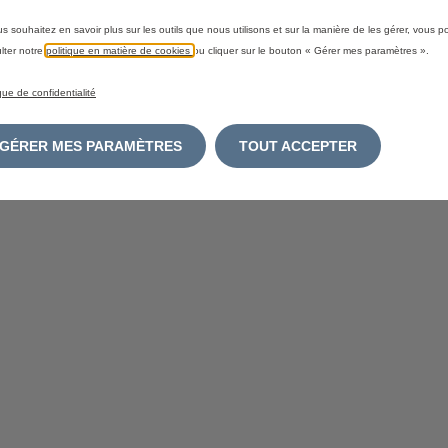
us souhaitez en savoir plus sur les outils que nous utilisons et sur la manière de les gérer, vous 
lter notre
politique en matière de cookies
ou cliquer sur le bouton « Gérer mes paramètres ».
ique de confidentialité
GÉRER MES PARAMÈTRES
TOUT ACCEPTER