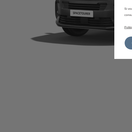
Si vo
consu
Polit