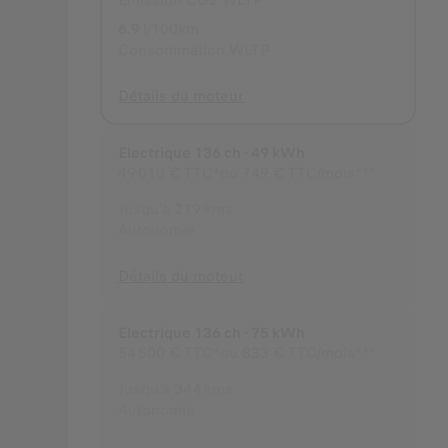
Emission CO2 WLTP
6.9
l/100km
Consommation WLTP
Détails du moteur
Electrique 136 ch - 49 kWh
49 010 €
TTC*
ou
749 € TTC/mois***
Jusqu'à
219
kms
Autonomie
Détails du moteur
Electrique 136 ch - 75 kWh
54 500 €
TTC*
ou
833 € TTC/mois***
Jusqu'à
344
kms
Autonomie