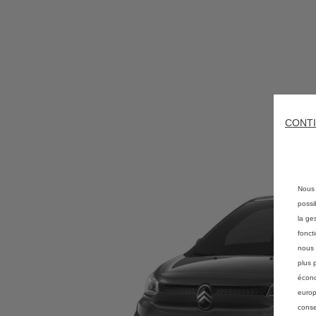
CONTI
Nous 
possi
la ge
fonct
nous 
plus 
écono
europ
conse