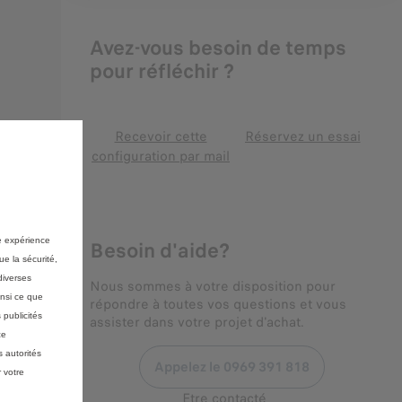
Avez-vous besoin de temps
pour réfléchir ?
Recevoir cette
Réservez un essai
configuration par mail
re expérience
Besoin d'aide?
ue la sécurité,
diverses
Nous sommes à votre disposition pour
insi ce que
répondre à toutes vos questions et vous
 publicités
assister dans votre projet d'achat.
ce
 autorités
Appelez le 0969 391 818
 votre
Etre contacté