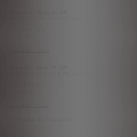
Electrique 136 ch - 49 kWh
49 930 €
TTC*
ou
763 € TTC/mois***
Jusqu'à
217
kms
Autonomie
Détails du moteur
Electrique 136 ch - 75 kWh
55 410 €
TTC*
ou
847 € TTC/mois***
Jusqu'à
341
kms
Autonomie
Détails du moteur
Comparer les motorisations