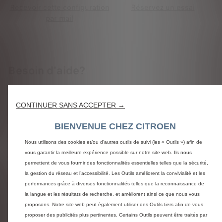
Recevoir cette configuration
Réservez un essai
par mail
Besoin d'aide?
Nous sommes à votre disposition pour répondre à toutes
vos questions et vous assister dans votre projet d'achat.
CONTINUER SANS ACCEPTER →
Appelez le 0969 391 818
BIENVENUE CHEZ CITROEN
Etre contacté
Nous utilisons des cookies et/ou d’autres outils de suivi (les « Outils ») afin de
vous garantir la meilleure expérience possible sur notre site web. Ils nous
permettent de vous fournir des fonctionnalités essentielles telles que la sécurité,
la gestion du réseau et l’accessibilité. Les Outils améliorent la convivialité et les
performances grâce à diverses fonctionnalités telles que la reconnaissance de
la langue et les résultats de recherche, et améliorent ainsi ce que nous vous
Questions et réponses
proposons. Notre site web peut également utiliser des Outils tiers afin de vous
proposer des publicités plus pertinentes. Certains Outils peuvent être traités par