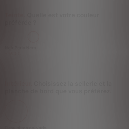
Teinte.
Quelle est votre couleur
préférée ?
Noir Perla Nera
+
590 €
Intérieur.
Choisissez la sellerie et la
planche de bord que vous préférez.
Tissu bi-ton noir/gris