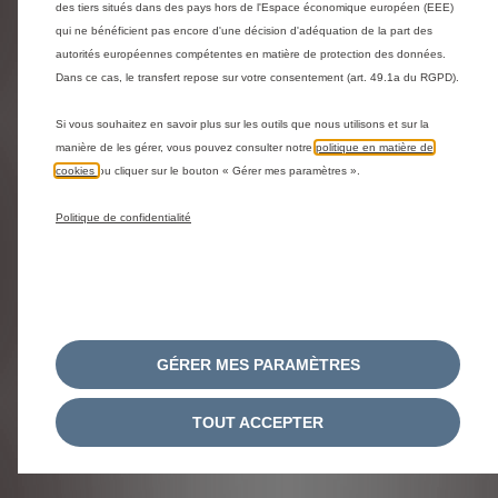
CITROËN STORE - UNE EQUIPE DE
des tiers situés dans des pays hors de l'Espace économique européen (EEE)
qui ne bénéficient pas encore d'une décision d'adéquation de la part des
ECONSEILLER A VOTRE ECOUTE
autorités européennes compétentes en matière de protection des données.
Dans ce cas, le transfert repose sur votre consentement (art. 49.1a du RGPD).
NOUVEAU CERTIFICAT D'ECONOMIE
Si vous souhaitez en savoir plus sur les outils que nous utilisons et sur la
D'ENERGIE
manière de les gérer, vous pouvez consulter notre
politique en matière de
cookies
ou cliquer sur le bouton « Gérer mes paramètres ».
OFFRE DE REMISE VEHICULES EN
Politique de confidentialité
CONFIGURATION
GARANTIE CITROEN WE CARE
OFFRE DE REMISE VEHICULES EN STOCK
GÉRER MES PARAMÈTRES
COMMENT PASSER COMMANDE EN LIGNE
TOUT ACCEPTER
?