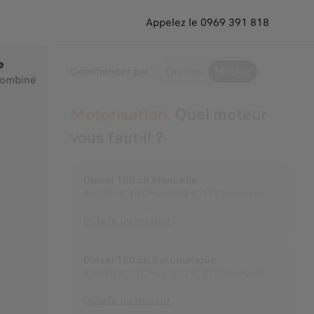
Appelez le 0969 391 818
e
Commencer par
Finition
Moteur
combiné
Motorisation.
Quel moteur
vous faut-il ?
Diesel 150 ch Manuelle
40 390 €
TTC*
ou
488 € TTC/mois***
Détails du moteur
Diesel 180 ch Automatique
43 630 €
TTC*
ou
517 € TTC/mois***
Détails du moteur