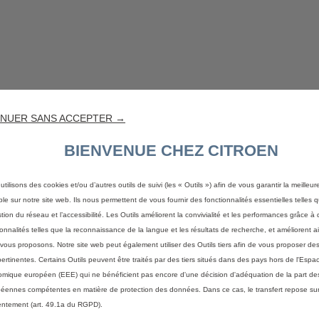
NUER SANS ACCEPTER →
BIENVENUE CHEZ CITROEN
utilisons des cookies et/ou d’autres outils de suivi (les « Outils ») afin de vous garantir la meilleu
ble sur notre site web. Ils nous permettent de vous fournir des fonctionnalités essentielles telles q
stion du réseau et l’accessibilité. Les Outils améliorent la convivialité et les performances grâce à 
ionnalités telles que la reconnaissance de la langue et les résultats de recherche, et améliorent a
vous proposons. Notre site web peut également utiliser des Outils tiers afin de vous proposer des
pertinentes. Certains Outils peuvent être traités par des tiers situés dans des pays hors de l'Espa
mique européen (EEE) qui ne bénéficient pas encore d'une décision d'adéquation de la part des
éennes compétentes en matière de protection des données. Dans ce cas, le transfert repose sur
ntement (art. 49.1a du RGPD).