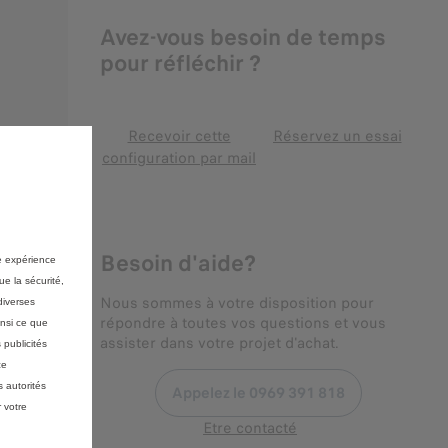
Avez-vous besoin de temps
pour réfléchir ?
Recevoir cette
Réservez un essai
configuration par mail
Besoin d'aide?
re expérience
ue la sécurité,
Nous sommes à votre disposition pour
diverses
répondre à toutes vos questions et vous
insi ce que
assister dans votre projet d'achat.
 publicités
ce
 autorités
Appelez le 0969 391 818
 votre
Etre contacté