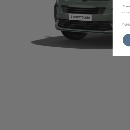
Si vo
consu
Polit