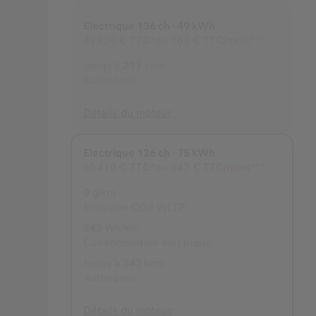
Electrique 136 ch - 49 kWh
49 930 €
TTC*
ou
763 € TTC/mois***
Jusqu'à
217
kms
Autonomie
Détails du moteur
Electrique 136 ch - 75 kWh
Choisi
55 410 €
TTC*
ou
847 € TTC/mois***
0
g/km
Emission CO2 WLTP
243
Wh/km
Consommation électrique
Jusqu'à
343
kms
Autonomie
Détails du moteur