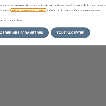
us souhaitez en savoir plus sur les outils que nous utilisons et sur la manière de les gérer, vous 
lter notre
politique en matière de cookies
ou cliquer sur le bouton « Gérer mes paramètres ».
ique de confidentialité
GÉRER MES PARAMÈTRES
TOUT ACCEPTER