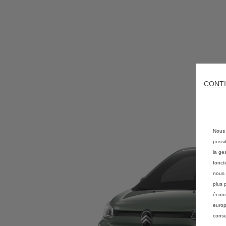
CONTI
Nous 
possi
la ge
fonct
nous 
plus 
écono
europ
conse