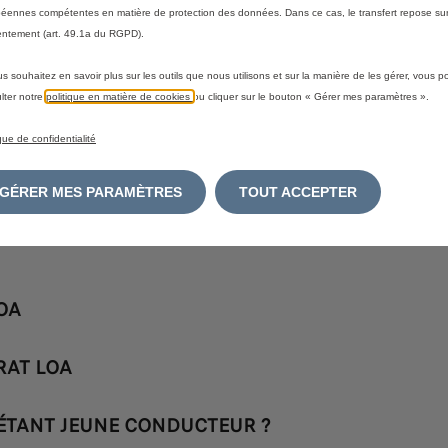
éennes compétentes en matière de protection des données. Dans ce cas, le transfert repose sur
ntement (art. 49.1a du RGPD).
us souhaitez en savoir plus sur les outils que nous utilisons et sur la manière de les gérer, vous 
lter notre
politique en matière de cookies
ou cliquer sur le bouton « Gérer mes paramètres ».
E
ique de confidentialité
N.FR ?
GÉRER MES PARAMÈTRES
TOUT ACCEPTER
OA
RAT LOA
 ÉTANT JEUNE CONDUCTEUR ?