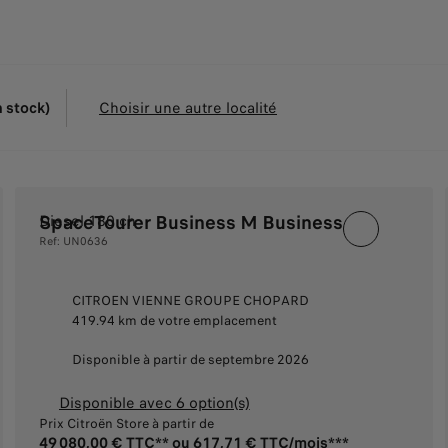
n stock)
Choisir une autre localité
SpaceTourer Business M Business
Diesel 180 ch
Ref: UN0636
CITROEN VIENNE GROUPE CHOPARD
419.94 km de votre emplacement
Disponible à partir de septembre 2026
Disponible avec 6 option(s)
Prix Citroën Store à partir de
49 080,00 € TTC** ou 617,71 € TTC/mois***