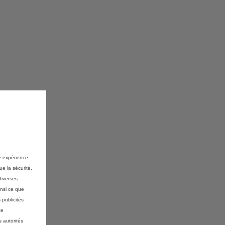
re expérience
ue la sécurité,
diverses
insi ce que
 publicités
ce
 autorités