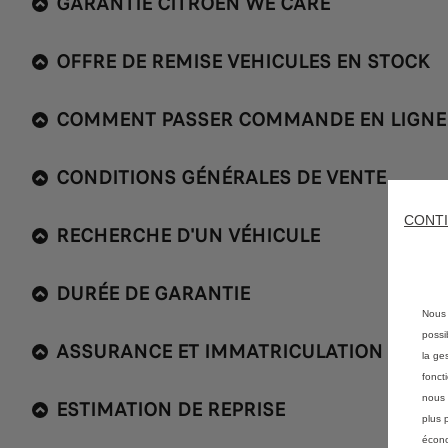
GARANTIE CITROEN WE CARE
OFFRE DE REMISE VEHICULES EN STOCK
COMMENT PASSER COMMANDE EN LIGNE
CONDITIONS GÉNÉRALES DE VENTE
CONTI
RECHERCHE D'UN VÉHICULE
DURÉE DE GARANTIE
Nous 
possi
ASSURANCE ET IMMATRICULATION
la ge
fonct
nous 
ESTIMATION DE REPRISE
plus 
écono