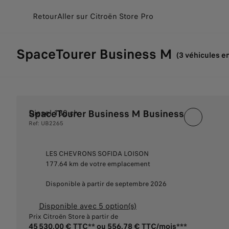
Retour
Aller sur Citroën Store Pro
SpaceTourer Business M
(3 véhicules e
SpaceTourer Business M Business
Diesel 180 ch
Ref: UB2265
LES CHEVRONS SOFIDA LOISON
177.64 km de votre emplacement
Disponible à partir de septembre 2026
Disponible avec 5 option(s)
Prix Citroën Store à partir de
45 530,00 € TTC** ou 556,78 € TTC/mois***