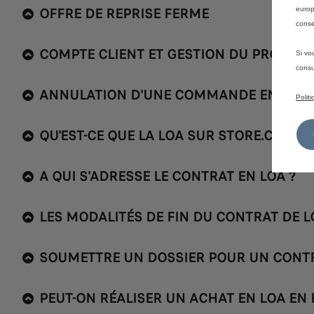
OFFRE DE REPRISE FERME
europ
conse
COMPTE CLIENT ET GESTION DU PROFIL
Si vo
consu
ANNULATION D'UNE COMMANDE EN LIGN
Polit
QU'EST-CE QUE LA LOA SUR STORE.CITROE
A QUI S'ADRESSE LE CONTRAT EN LOA ?
LES MODALITÉS DE FIN DU CONTRAT DE L
SOUMETTRE UN DOSSIER POUR UN CONT
PEUT-ON RÉALISER UN ACHAT EN LOA EN