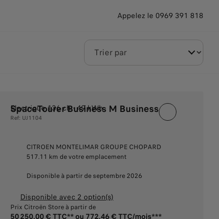
Appelez le 0969 391 818
SpaceTourer Business M Business
Electrique 136 ch - 49 kWh
Ref: UJ1104
CITROEN MONTELIMAR GROUPE CHOPARD
517.11 km de votre emplacement
Disponible à partir de septembre 2026
Disponible avec 2 option(s)
Prix Citroën Store à partir de
50 250,00 € TTC** ou 772,46 € TTC/mois***