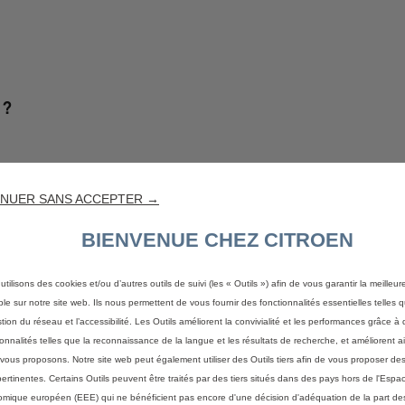
 ?
NUER SANS ACCEPTER →
BIENVENUE CHEZ CITROEN
utilisons des cookies et/ou d’autres outils de suivi (les « Outils ») afin de vous garantir la meilleu
ble sur notre site web. Ils nous permettent de vous fournir des fonctionnalités essentielles telles q
stion du réseau et l’accessibilité. Les Outils améliorent la convivialité et les performances grâce à 
ionnalités telles que la reconnaissance de la langue et les résultats de recherche, et améliorent a
vous proposons. Notre site web peut également utiliser des Outils tiers afin de vous proposer des
pertinentes. Certains Outils peuvent être traités par des tiers situés dans des pays hors de l'Espa
mique européen (EEE) qui ne bénéficient pas encore d'une décision d'adéquation de la part des